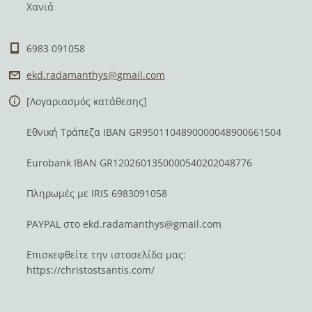
Χανιά
6983 091058
ekd.rada
manthys@
gmail.co
m
[Λογαριασμός κατάθεσης]
Εθνική Τράπεζα IBAN GR9501104890000048900661504
Eurobank IBAN GR1202601350000540202048776
Πληρωμές με IRIS 6983091058
PAYPAL στο
ekd.radamanthys@gmail.com
Επισκεφθείτε την ιστοσελίδα μας:
https://christostsantis.com/