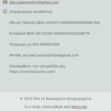
ekd.rada
manthys@
gmail.co
m
[Λογαριασμός κατάθεσης]
Εθνική Τράπεζα IBAN GR9501104890000048900661504
Eurobank IBAN GR1202601350000540202048776
Πληρωμές με IRIS 6983091058
PAYPAL στο
ekd.radamanthys@gmail.com
Επισκεφθείτε την ιστοσελίδα μας:
https://christostsantis.com/
© 2016 Όλα τα δικαιώματα κατοχυρωμένα
Το e-shop υλοποιήθηκε από
Webnode