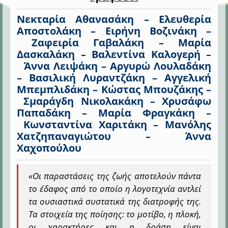
Νεκταρία Αθανασάκη –
Ελευθερία
Αποστολάκη –
Ειρήνη Βοζινάκη –
Ζαφειρία Γαβαλάκη –
Μαρία
Δασκαλάκη –
Βαλεντίνα Καλογερή –
Άννα Λειψάκη –
Αργυρώ Λουλαδάκη
–
Βασιλική Λυραντζάκη –
Αγγελική
Μπεμπλιδάκη –
Κώστας Μπουζάκης –
Σμαράγδη Νικολακάκη –
Χρυσάφω
Παπαδάκη –
Μαρία Φραγκάκη –
Κωνσταντίνα Χαριτάκη –
Μανόλης
Χατζηπαναγιώτου –
Άννα
Χαχοπούλου
«
Οι παραστάσεις της ζωής αποτελούν πάντα
το έδαφος από το οποίο η λογοτεχνία αντλεί
τα ουσιαστικά συστατικά της διατροφής της.
Τα στοιχεία της ποίησης: το μοτίβο, η πλοκή,
οι χαρακτήρες και η δράση είναι