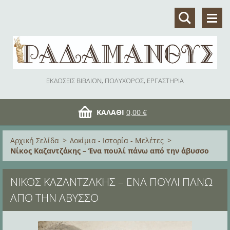
ΕΚΔΟΣΕΙΣ ΒΙΒΛΙΩΝ, ΠΟΛΥΧΩΡΟΣ, ΕΡΓΑΣΤΗΡΙΑ
ΚΑΛΆΘΙ
0,00 €
Αρχική Σελίδα
>
Δοκίμια - Ιστορία - Μελέτες
>
Νίκος Καζαντζάκης – Ένα πουλί πάνω από την άβυσσο
ΝΊΚΟΣ ΚΑΖΑΝΤΖΆΚΗΣ – ΈΝΑ ΠΟΥΛΊ ΠΆΝΩ
ΑΠΌ ΤΗΝ ΆΒΥΣΣΟ