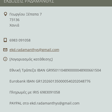
ΕΚΔΌΣΕΙΣ ΡΑΔΆΜΑΝΘΥΣ
Γεωργίου Ξέπαπα 7
73136
Χανιά
6983 091058
ekd.rada
manthys@
gmail.co
m
[Λογαριασμός κατάθεσης]
Εθνική Τράπεζα IBAN GR9501104890000048900661504
Eurobank IBAN GR1202601350000540202048776
Πληρωμές με IRIS 6983091058
PAYPAL στο
ekd.radamanthys@gmail.com