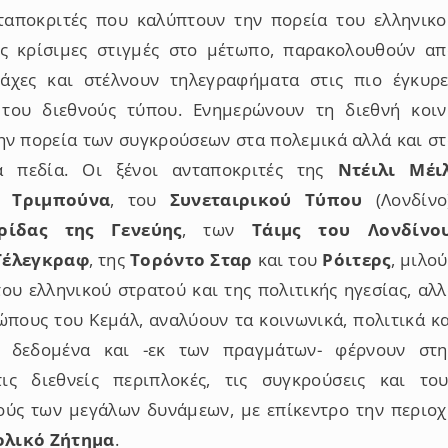
ταποκριτές που καλύπτουν την πορεία του ελληνικο
ις κρίσιμες στιγμές στο μέτωπο, παρακολουθούν απ
μάχες και στέλνουν τηλεγραφήματα στις πιο έγκυρε
 του διεθνούς τύπου. Ενημερώνουν τη διεθνή κοιν
ην πορεία των συγκρούσεων στα πολεμικά αλλά και στ
ά πεδία. Οι ξένοι ανταποκριτές της
Ντέιλι Μέι
ο Τριμπούνα
, του
Συνεταιρικού Τύπου
(Λονδίνο)
ρίδας της Γενεύης
, των
Τάιμς του Λονδίνο
Τέλεγκραφ
, της
Τορόντο Σταρ
και του
Ρόιτερς
, μιλο
του ελληνικού στρατού και της πολιτικής ηγεσίας, αλ
ώπους του Κεμάλ, αναλύουν τα κοινωνικά, πολιτικά κ
ά δεδομένα και -εκ των πραγμάτων- φέρνουν στη
τις διεθνείς περιπλοκές, τις συγκρούσεις και του
ύς των μεγάλων δυνάμεων, με επίκεντρο την περιοχ
ολικό Ζήτημα
.