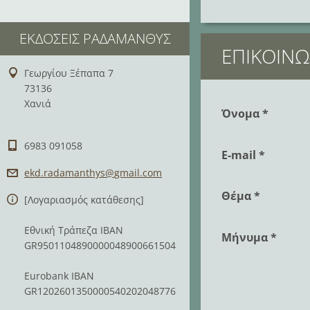
ΕΚΔΌΣΕΙΣ ΡΑΔΆΜΑΝΘΥΣ
ΕΠΙΚΟΙΝΩ
Γεωργίου Ξέπαπα 7
73136
Χανιά
Όνομα *
6983 091058
E-mail *
ekd.rada
manthys@
gmail.co
m
Θέμα *
[Λογαριασμός κατάθεσης]
Εθνική Τράπεζα IBAN
Μήνυμα *
GR9501104890000048900661504
Eurobank IBAN
GR1202601350000540202048776