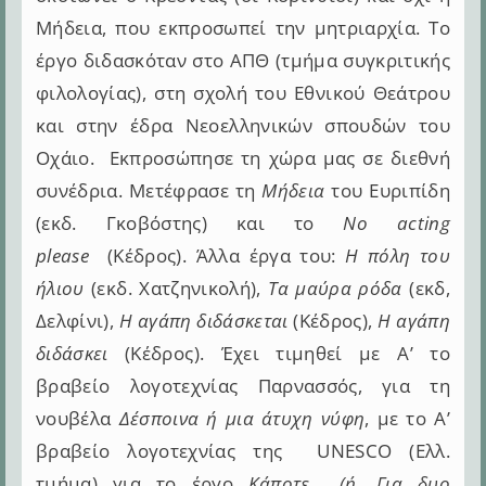
Μήδεια, που εκπροσωπεί την μητριαρχία. Το
έργο διδασκόταν στο ΑΠΘ (τμήμα συγκριτικής
φιλολογίας), στη σχολή του Εθνικού Θεάτρου
και στην έδρα Νεοελληνικών σπουδών του
Οχάιο. Εκπροσώπησε τη χώρα μας σε διεθνή
συνέδρια. Μετέφρασε τη
Μήδεια
του Ευριπίδη
(εκδ. Γκοβόστης) και το
No acting
please
(Κέδρος). Άλλα έργα του:
Η πόλη του
ήλιου
(εκδ. Χατζηνικολή),
Τα μαύρα ρόδα
(εκδ,
Δελφίνι),
Η αγάπη διδάσκεται
(Κέδρος),
Η αγάπη
διδάσκει
(Κέδρος). Έχει τιμηθεί με Α’ το
βραβείο λογοτεχνίας Παρνασσός, για τη
νουβέλα
Δέσποινα ή μια άτυχη νύφη
, με το Α’
βραβείο λογοτεχνίας της UNESCO (Ελλ.
τμήμα) για το έργο
Κάποτε… (ή, Για δυο