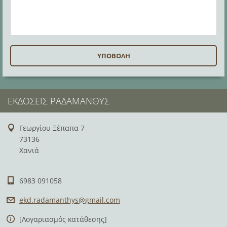
ΕΚΔΌΣΕΙΣ ΡΑΔΆΜΑΝΘΥΣ
Γεωργίου Ξέπαπα 7
73136
Χανιά
6983 091058
ekd.rada
manthys@
gmail.co
m
[Λογαριασμός κατάθεσης]