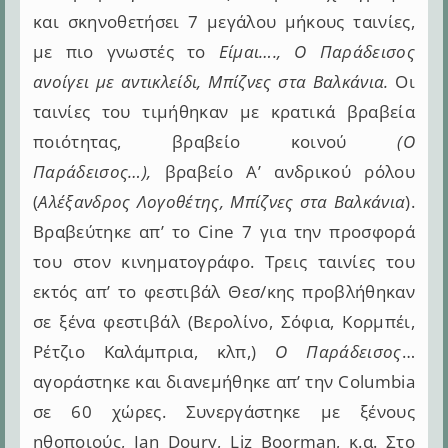
και σκηνοθετήσει 7 μεγάλου μήκους ταινίες,
με πιο γνωστές το
Είμαι…., Ο Παράδεισος
ανοίγει με αντικλείδι, Μπίζνες στα Βαλκάνια.
Οι
ταινίες του τιμήθηκαν με κρατικά βραβεία
ποιότητας, βραβείο κοινού
(Ο
Παράδεισος…),
βραβείο Α’ ανδρικού ρόλου
(
Αλέξανδρος Λογοθέτης, Μπίζνες στα Βαλκάνια
).
Βραβεύτηκε απ’ το Cine 7 για την προσφορά
του στον κινηματογράφο. Τρεις ταινίες του
εκτός απ’ το φεστιβάλ Θεσ/κης προβλήθηκαν
σε ξένα φεστιβάλ (Βερολίνο, Σόφια, Κορμπέι,
Ρέτζιο Καλάμπρια, κλπ,)
Ο Παράδεισος
…
αγοράστηκε και διανεμήθηκε απ’ την Columbia
σε 60 χώρες. Συνεργάστηκε με ξένους
ηθοποιούς, Ian Doury, Liz Boorman, κ.α. Στο