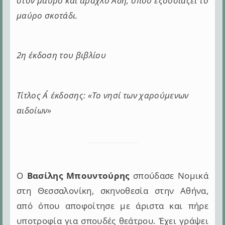
στον μαύρο και άραχλο Άδη, όπου εξουσιάζει το
μαύρο σκοτάδι.
2η έκδοση του βιβλίου
Τίτλος Α΄΄ έκδοσης: «Το νησί των χαρούμενων
αιδοίων»
Ο
Βασίλης Μπουντούρης
σπούδασε Νομικά
στη Θεσσαλονίκη, σκηνοθεσία στην Αθήνα,
από όπου αποφοίτησε με άριστα και πήρε
υποτροφία για σπουδές θεάτρου. Έχει γράψει