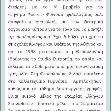
δεκάρες,)
με το Α’ βραβείο για το
διήγημα
Φόνη, η Φόνισσα
(φιλολογικός σύλ.
αποφοίτων Ανατόλια), απ’ τον Θεατρικό
οργανισμό Κύπρου για το έργο του
Το μαντήλι
της Δυσδαιμόνας
κ.α. Έχει διδάξει για χρόνια
σε σχολές Κιν/φου και Θεάτρου της Αθήνας και
απ’ το 1998 μετακόμισε στη Θεσσαλονίκη
ιδρύοντας το Studio Εντροπία, το οποίο και
έκλεισε το 2006 μετά από μία οικογενειακή
τραγωδία. Στη Θεσσαλονίκη δίδαξε επιπλέον
στο Καλλιτεχνικό Γυμνάσιο Αμπελοκήπων
καθώς και το μάθημα Δημιουργικής γραφής.
Είναι ενεργό μέλος της Εταιρίας Ελλήνων
Σκηνοθετών, ιδρυτικό μέλος του Σωματείου
Σεναριογράφων, και μέλος του σωματείου