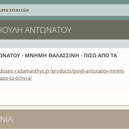
ίστα ετικετών
 ΓΙΟΎΛΗ ΑΝΤΩΝΆΤΟΥ
ΩΝΑΤΟΥ - ΜΝΗΜΗ ΘΑΛΑΣΣΙΝΗ - ΠΙΣΩ ΑΠΟ ΤΑ
doseis-radamanthys.gr/products/gioyli-antonatoy-mnimi-
-apo-ta-ochyra/
ΝΊΑ