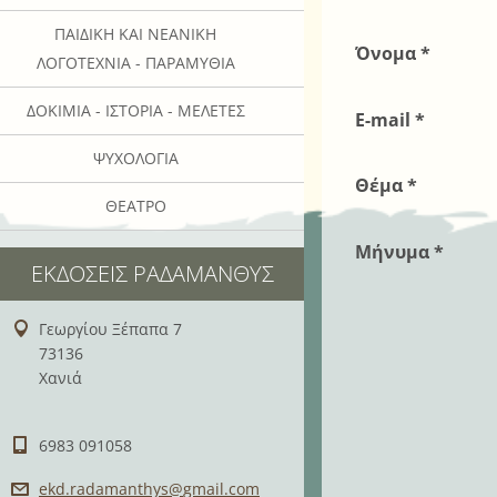
ΠΑΙΔΙΚΉ ΚΑΙ ΝΕΑΝΙΚΉ
Όνομα *
ΛΟΓΟΤΕΧΝΊΑ - ΠΑΡΑΜΎΘΙΑ
ΔΟΚΊΜΙΑ - ΙΣΤΟΡΊΑ - ΜΕΛΈΤΕΣ
E-mail *
ΨΥΧΟΛΟΓΊΑ
Θέμα *
ΘΈΑΤΡΟ
Μήνυμα *
ΕΚΔΌΣΕΙΣ ΡΑΔΆΜΑΝΘΥΣ
Γεωργίου Ξέπαπα 7
73136
Χανιά
6983 091058
ekd.rada
manthys@
gmail.co
m