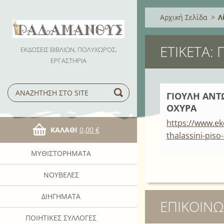
Αρχική Σελίδα
>
Λ
ΕΤΙΚΈΤΑ:
ΕΚΔΟΣΕΙΣ ΒΙΒΛΙΩΝ, ΠΟΛΥΧΩΡΟΣ,
ΕΡΓΑΣΤΗΡΙΑ
ΓΙΟΥΛΗ ΑΝΤ
ΟΧΥΡΑ
https://www.ek
ΚΑΛΆΘΙ
0,00 €
thalassini-piso
ΜΥΘΙΣΤΟΡΉΜΑΤΑ
ΝΟΥΒΈΛΕΣ
ΔΙΗΓΉΜΑΤΑ
ΕΠΙΚΟΙΝΩ
ΠΟΙΗΤΙΚΈΣ ΣΥΛΛΟΓΈΣ