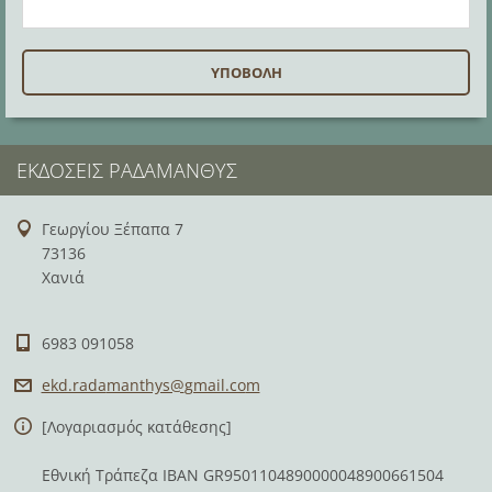
ΕΚΔΌΣΕΙΣ ΡΑΔΆΜΑΝΘΥΣ
Γεωργίου Ξέπαπα 7
73136
Χανιά
6983 091058
ekd.rada
manthys@
gmail.co
m
[Λογαριασμός κατάθεσης]
Εθνική Τράπεζα IBAN GR9501104890000048900661504