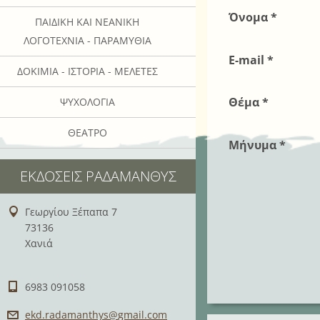
Όνομα *
ΠΑΙΔΙΚΉ ΚΑΙ ΝΕΑΝΙΚΉ
ΛΟΓΟΤΕΧΝΊΑ - ΠΑΡΑΜΎΘΙΑ
E-mail *
ΔΟΚΊΜΙΑ - ΙΣΤΟΡΊΑ - ΜΕΛΈΤΕΣ
Θέμα *
ΨΥΧΟΛΟΓΊΑ
ΘΈΑΤΡΟ
Μήνυμα *
ΕΚΔΌΣΕΙΣ ΡΑΔΆΜΑΝΘΥΣ
Γεωργίου Ξέπαπα 7
73136
Χανιά
6983 091058
ekd.rada
manthys@
gmail.co
m