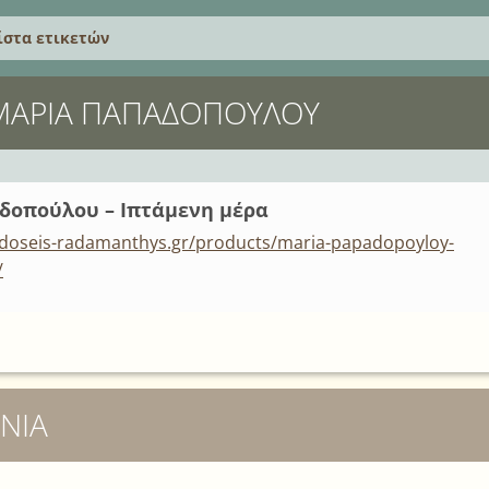
ίστα ετικετών
 ΜΑΡΊΑ ΠΑΠΑΔΟΠΟΎΛΟΥ
δοπούλου – Ιπτάμενη μέρα
kdoseis-radamanthys.gr/products/maria-papadopoyloy-
/
ΝΊΑ