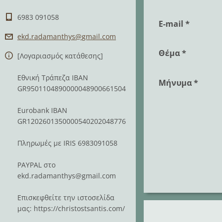
6983 091058
E-mail *
ekd.rada
manthys@
gmail.co
m
Θέμα *
[Λογαριασμός κατάθεσης]
Εθνική Τράπεζα IBAN
Μήνυμα *
GR9501104890000048900661504
Eurobank IBAN
GR1202601350000540202048776
Πληρωμές με IRIS 6983091058
PAYPAL στο
ekd.radamanthys@gmail.com
Επισκεφθείτε την ιστοσελίδα
μας: https://christostsantis.com/