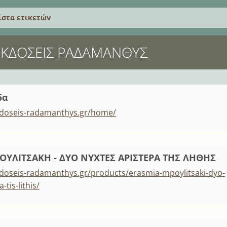
ίστα ετικετών
 ΕΚΔΌΣΕΙΣ ΡΑΔΆΜΑΝΘΥΣ
δα
kdoseis-radamanthys.gr/home/
ΟΥΛΙΤΣΑΚΗ - ΔΥΟ ΝΥΧΤΕΣ ΑΡΙΣΤΕΡΑ ΤΗΣ ΛΗΘΗΣ
doseis-radamanthys.gr/products/erasmia-mpoylitsaki-dyo-
-tis-lithis/