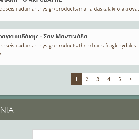
doseis-radamanthys.gr/products/maria-daskalaki-o-akrovat
αγκιουδάκης - Σαν Μαντινάδα
doseis-radamanthys.gr/products/theocharis-fragkioydakis-
/
1
2
3
4
5
>
ΝΊΑ