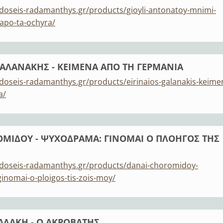
doseis-radamanthys.gr/products/gioyli-antonatoy-mnimi-
-apo-ta-ochyra/
ΓΑΛΑΝΑΚΗΣ - ΚΕΙΜΕΝΑ ΑΠΟ ΤΗ ΓΕΡΜΑΝΙΑ
doseis-radamanthys.gr/products/eirinaios-galanakis-keime
a/
ΜΙΔΟΥ - ΨΥΧΟΔΡΑΜΑ: ΓΙΝΟΜΑΙ Ο ΠΛΟΗΓΟΣ ΤΗΣ
kdoseis-radamanthys.gr/products/danai-choromidoy-
nomai-o-ploigos-tis-zois-moy/
ΑΛΑΚΗ - Ο ΑΚΡΟΒΑΤΗΣ