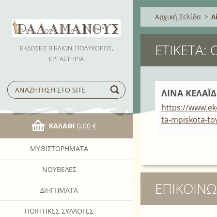
Αρχική Σελίδα
>
Λ
ΕΤΙΚΈΤΑ: 
ΕΚΔΟΣΕΙΣ ΒΙΒΛΙΩΝ, ΠΟΛΥΧΩΡΟΣ,
ΕΡΓΑΣΤΗΡΙΑ
ΛΙΝΑ ΚΕΛΑΪΔ
https://www.ekd
ta-mpiskota-to
ΚΑΛΆΘΙ
0,00 €
ΜΥΘΙΣΤΟΡΉΜΑΤΑ
ΝΟΥΒΈΛΕΣ
ΕΠΙΚΟΙΝΩ
ΔΙΗΓΉΜΑΤΑ
ΠΟΙΗΤΙΚΈΣ ΣΥΛΛΟΓΈΣ