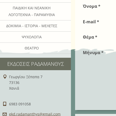
Όνομα *
ΠΑΙΔΙΚΉ ΚΑΙ ΝΕΑΝΙΚΉ
ΛΟΓΟΤΕΧΝΊΑ - ΠΑΡΑΜΎΘΙΑ
E-mail *
ΔΟΚΊΜΙΑ - ΙΣΤΟΡΊΑ - ΜΕΛΈΤΕΣ
Θέμα *
ΨΥΧΟΛΟΓΊΑ
ΘΈΑΤΡΟ
Μήνυμα *
ΕΚΔΌΣΕΙΣ ΡΑΔΆΜΑΝΘΥΣ
Γεωργίου Ξέπαπα 7
73136
Χανιά
6983 091058
ekd.rada
manthys@
gmail.co
m