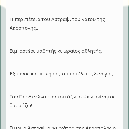
Η περιπέτεια του Άστραψ, του γάτου της
Ακρόπολης…
Είμ’ αστέρι μαθητής κι ωραίος αθλητής.
Έξυπνος και πονηρός, ο πιο τέλειος ξεναγός.
Τον Παρθενώνα σαν κοιτάζω, στέκω ακίνητος…
θαυμάζω!
Είμαι ο Άστραψ ο φευγάτος, της Ακρόπολης ο