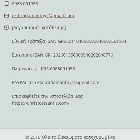
6983 091058
ekd.rada
manthys@
gmail.co
m
[Λογαριασμός κατάθεσης]
Εθνική Τράπεζα IBAN GR9501104890000048900661504
Eurobank IBAN GR1202601350000540202048776
Πληρωμές με IRIS 6983091058
PAYPAL στο
ekd.radamanthys@gmail.com
Επισκεφθείτε την ιστοσελίδα μας:
https://christostsantis.com/
© 2016 Όλα τα δικαιώματα κατοχυρωμένα