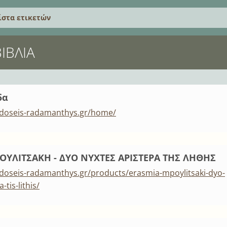
ίστα ετικετών
ΒΙΒΛΊΑ
δα
kdoseis-radamanthys.gr/home/
ΟΥΛΙΤΣΑΚΗ - ΔΥΟ ΝΥΧΤΕΣ ΑΡΙΣΤΕΡΑ ΤΗΣ ΛΗΘΗΣ
doseis-radamanthys.gr/products/erasmia-mpoylitsaki-dyo-
-tis-lithis/