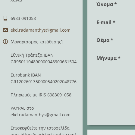
Όνομα *
6983 091058
E-mail *
ekd.rada
manthys@
gmail.co
m
Θέμα *
[Λογαριασμός κατάθεσης]
Εθνική Τράπεζα IBAN
Μήνυμα *
GR9501104890000048900661504
Eurobank IBAN
GR1202601350000540202048776
Πληρωμές με IRIS 6983091058
PAYPAL στο
ekd.radamanthys@gmail.com
Επισκεφθείτε την ιστοσελίδα
μας: https://christostsantis.com/