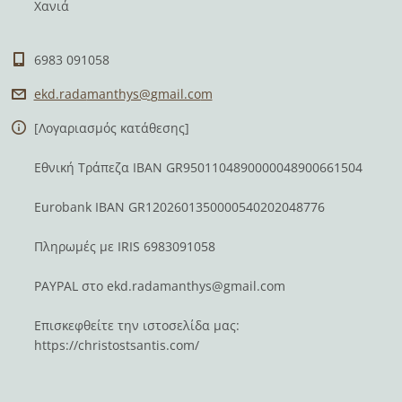
Χανιά
6983 091058
ekd.rada
manthys@
gmail.co
m
[Λογαριασμός κατάθεσης]
Εθνική Τράπεζα IBAN GR9501104890000048900661504
Eurobank IBAN GR1202601350000540202048776
Πληρωμές με IRIS 6983091058
PAYPAL στο
ekd.radamanthys@gmail.com
Επισκεφθείτε την ιστοσελίδα μας:
https://christostsantis.com/