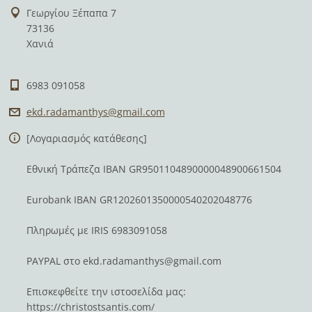
Γεωργίου Ξέπαπα 7
73136
Χανιά
6983 091058
ekd.rada
manthys@
gmail.co
m
[Λογαριασμός κατάθεσης]
Εθνική Τράπεζα IBAN GR9501104890000048900661504
Eurobank IBAN GR1202601350000540202048776
Πληρωμές με IRIS 6983091058
PAYPAL στο
ekd.radamanthys@gmail.com
Επισκεφθείτε την ιστοσελίδα μας:
https://christostsantis.com/