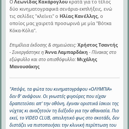
Ο
Λεωνίδας Κακάρογλου
κρατά για το τέλος
δύο κινηματογραφικά σενάρια-εκπλήξεις, ενώ
τις σελίδες "κλείνει" ο
Ηλίας Κανέλλης
, ο
οποίος μας χαιρετά προσωρινά με μία "Βότκα
Κόκα-Κόλα".
Επιμέλεια έκδοσης & σημειώσεις:
Χρήστος Τσαντής
- Συνεργάστηκε η
Άννα Λαμπαρδάκη
- Πίνακας στο
εξώφυλλο και στο οπισθόφυλλο:
Μιχάλης
Μανουσάκης
"Απόψε, τα φώτα του κινηματογράφου «ΟΛΥΜΠΙΑ»
δεν θ’ ανάψουν. Οι γνωστές φιγούρες που είχαν
δραπετεύσει απ’ την οθόνη, έγιναν οριστικά ίσκιοι της
νύχτας κι αναζητούν τη διέξοδο για την αθανασία. Πιο
εκεί, το VIDEO CLUB, απειλητικό φως στο σκοτάδι, δεν
διστάζει να πιστοποιήσει την κλινική περίπτωση του