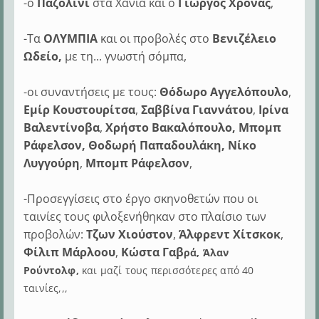
-ο
Παζολίνι
στα Χανιά και ο
Γιώργος Χρονάς
,
-Τα
ΟΛΥΜΠΙΑ
και οι προβολές στο
Βενιζέλειο
Ωδείο,
με τη... γνωστή σόμπα,
-οι συναντήσεις με τους:
Θόδωρο Αγγελόπουλο
,
Εμίρ Κουστουρίτσα
,
Σαββίνα Γιαννάτου
,
Ιρίνα
Βαλεντίνοβα
,
Χρήστο Βακαλόπουλο, Μπομπ
Ράφελσον,
Θοδωρή Παπαδουλάκη,
Νίκο
Λυγγούρη
,
Μπομπ Ράφελσον
,
-Προσεγγίσεις στο έργο σκηνοθετών που οι
ταινίες τους φιλοξενήθηκαν στο πλαίσιο των
προβολών:
Τζων Χιούστον
,
Άλφρεντ Χίτσκοκ
,
Φίλιπ Μάρλοου
,
Κώστα Γαβ
ρά, Άλαν
Ρούντολφ
,
και μαζί τους περισσότερες από 40
ταινίες,,,