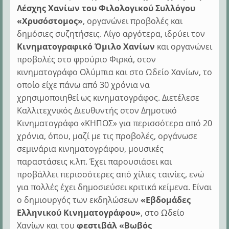
Λέσχης Χανίων του Φιλολογικού Συλλόγου
«Χρυσόστομος»
, οργανώνει προβολές και
δημόσιες συζητήσεις. Λίγο αργότερα, ιδρύει τον
Κινηματογραφικό Όμιλο Χανίων
και οργανώνει
προβολές στο φρούριο Φιρκά, στον
κινηματογράφο Ολύμπια και στο Ωδείο Χανίων, το
οποίο είχε πάνω από 30 χρόνια να
χρησιμοποιηθεί ως κινηματογράφος. Διετέλεσε
Καλλιτεχνικός Διευθυντής στον Δημοτικό
Κινηματογράφο «ΚΗΠΟΣ» για περισσότερα από 20
χρόνια, όπου, μαζί με τις προβολές, οργάνωσε
σεμινάρια κινηματογράφου, μουσικές
παραστάσεις κ.λπ. Έχει παρουσιάσει και
προβάλλει περισσότερες από χίλιες ταινίες, ενώ
για πολλές έχει δημοσιεύσει κριτικά κείμενα. Είναι
ο δημιουργός των εκδηλώσεων
«Εβδομάδες
Ελληνικού Κινηματογράφου»
, στο Ωδείο
Χανίων και του
φεστιβάλ «Βωβός