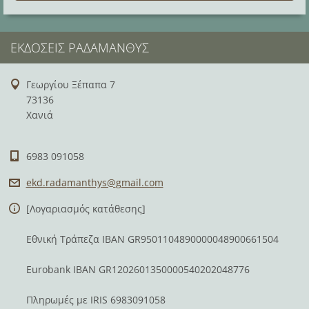
ΕΚΔΌΣΕΙΣ ΡΑΔΆΜΑΝΘΥΣ
Γεωργίου Ξέπαπα 7
73136
Χανιά
6983 091058
ekd.rada
manthys@
gmail.co
m
[Λογαριασμός κατάθεσης]
Εθνική Τράπεζα IBAN GR9501104890000048900661504
Eurobank IBAN GR1202601350000540202048776
Πληρωμές με IRIS 6983091058