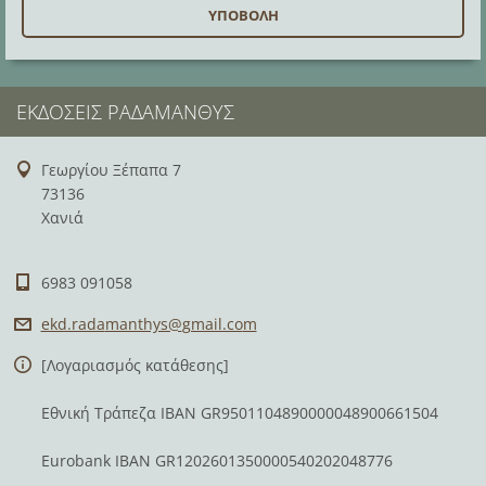
ΕΚΔΌΣΕΙΣ ΡΑΔΆΜΑΝΘΥΣ
Γεωργίου Ξέπαπα 7
73136
Χανιά
6983 091058
ekd.rada
manthys@
gmail.co
m
[Λογαριασμός κατάθεσης]
Εθνική Τράπεζα IBAN GR9501104890000048900661504
Eurobank IBAN GR1202601350000540202048776