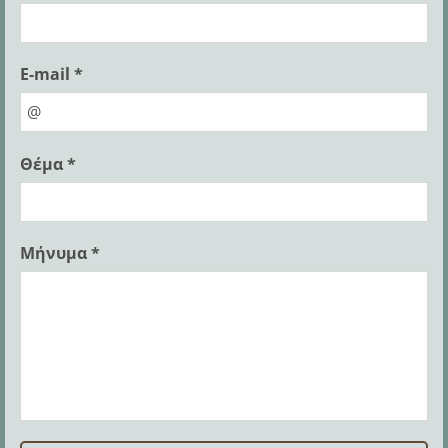
E-mail *
Θέμα *
Μήνυμα *